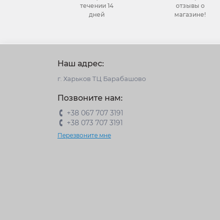
течении 14
отзывы о
дней
магазине!
Наш адрес:
г. Харьков ТЦ Барабашово
Позвоните нам:
+38 067 707 3191
+38 073 707 3191
Перезвоните мне