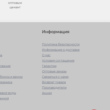
оптовым
ценам!
Информация
Политика безопасности
Информация о доставке
ра
О нас
Условия соглашения
ование
Гарантии
Оптовые заказы
боксы и ванны
Связаться с нами
керамика
Возврат товара
Производители
ьевой воды
Акции
ванной