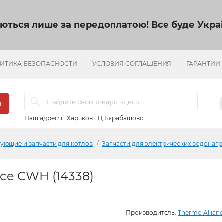
яються лише за передоплатою!
Все буде Украї
ИТИКА БЕЗОПАСНОСТИ
УСЛОВИЯ СОГЛАШЕНИЯ
ГАРАНТИИ
в
Наш адрес:
г. Харьков ТЦ Барабашово
ующие и запчасти для котлов
Запчасти для электрических водонаг
nce CWH (14338)
Производитель:
Thermo Allian