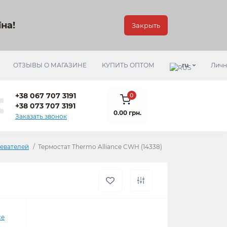
на!
Закрыть
ОТЗЫВЫ О МАГАЗИНЕ
КУПИТЬ ОПТОМ
ru
Личн
+38 067 707 3191
0
+38 073 707 3191
0.00 грн.
Заказать звонок
ревателей
Термостат Thermo Alliance CWH (14338)
ce