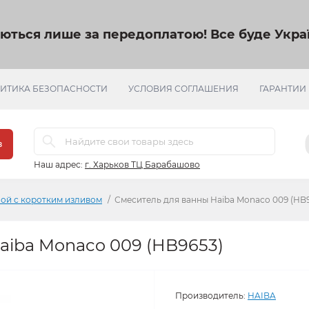
яються лише за передоплатою!
Все буде Украї
ИТИКА БЕЗОПАСНОСТИ
УСЛОВИЯ СОГЛАШЕНИЯ
ГАРАНТИИ
в
Наш адрес:
г. Харьков ТЦ Барабашово
ой с коротким изливом
Смеситель для ванны Haiba Monaco 009 (HB
aiba Monaco 009 (HB9653)
Производитель:
HAIBA