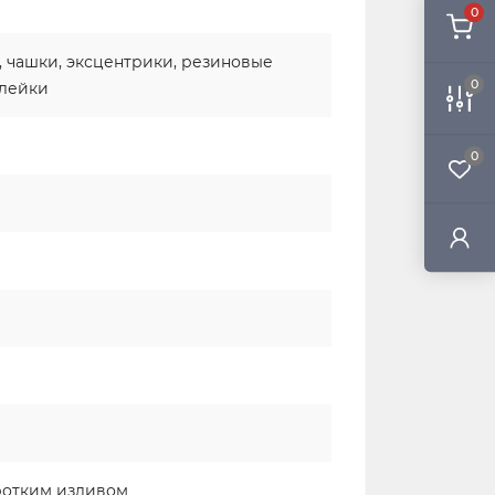
0
а, чашки, эксцентрики, резиновые
0
 лейки
0
ротким изливом