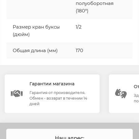
полуоборотная
(180°)
Размер кран буксы
1/2
(дюйм)
Общая длина (мм)
170
Гарантии магазина
О
Гарантия от производителя.
Зд
Обмен - возврат в течении 14
по
дней
Наш адрес: