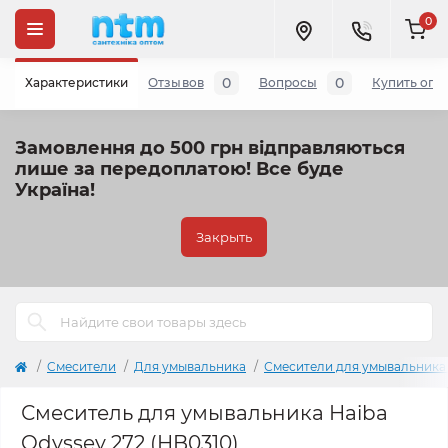
0
0
0
Характеристики
Отзывов
Вопросы
Купить опт
Замовлення до 500 грн відправляються
лише за передоплатою!
Все буде
Україна!
Закрыть
Cмесители
Для умывальника
Смесители для умывальника
Смеситель для умывальника Haiba
Odyssey 272 (HB0310)