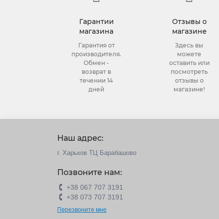
Гарантии
Отзывы о
магазина
магазине
Гарантия от
Здесь вы
производителя.
можете
Обмен -
оставить или
возврат в
посмотреть
течении 14
отзывы о
дней
магазине!
Наш адрес:
г. Харьков ТЦ Барабашово
Позвоните нам:
+38 067 707 3191
+38 073 707 3191
Перезвоните мне