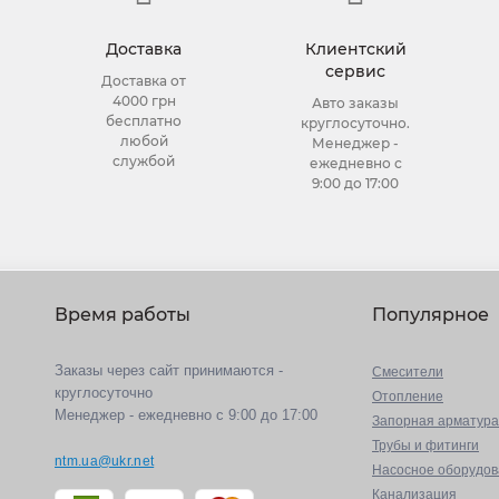
Доставка
Клиентский
сервис
Доставка от
4000 грн
Авто заказы
бесплатно
круглосуточно.
любой
Менеджер -
службой
ежедневно с
9:00 до 17:00
Время работы
Популярное
Заказы через сайт принимаются -
Cмесители
круглосуточно
Отопление
Менеджер - ежедневно с 9:00 до 17:00
Запорная арматура
Трубы и фитинги
ntm.ua@ukr.net
Насосное оборудо
Канализация