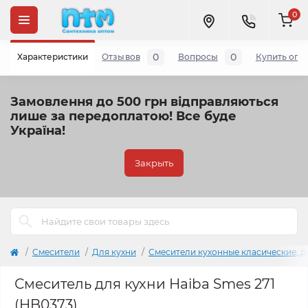
0
0
0
Характеристики
Отзывов
Вопросы
Купить опт
Замовлення до 500 грн відправляються
лише за передоплатою!
Все буде
Україна!
Закрыть
Cмесители
Для кухни
Смесители кухонные класические, д
Смеситель для кухни Haiba Smes 271
(HB0373)