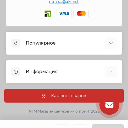
ntm.ua@ukr.net
Популярное
Cмесители
Отопление
Информация
Запорная арматура
Трубы и фитинги
Политика безопасности
Насосное оборудование
Информация о доставке
Каталог товаров
Канализация
О нас
Душевые кабины, боксы и ванны
Условия соглашения
NTM Магазин сантехники оптом © 2026
Сантехническая керамика
Гарантии
Кухонные мойки
Оптовые заказы