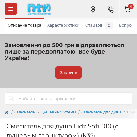
0
0
Описание товара
Характеристики
Отзывов
Вопросы
Замовлення до 500 грн відправляються
лише за передоплатою!
Все буде
Україна!
Закрыть
Cмесители
Душевые системы
Смесители для душа
Смес
Смеситель для душа Lidz Sofi 010 (с
душевым гарнитуром) (k35)