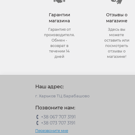
Гарантии
Отзывы о
магазина
магазине
Гарантия от
Здесь вы
производителя.
можете
Обмен -
оставить или
возврат в
посмотреть
течении 14
отзывы о
дней
магазине!
Наш адрес:
г. Харьков ТЦ Барабашово
Позвоните нам:
+38 067 707 3191
+38 073 707 3191
Перезвоните мне