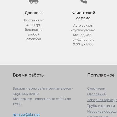
Доставка
Клиентский
сервис
Доставка от
4000 грн
Авто заказы
бесплатно
круглосуточно.
любой
Менеджер -
службой
ежедневно с
9:00 до 17:00
Время работы
Популярное
Заказы через сайт принимаются -
Cмесители
круглосуточно
Отопление
Менеджер - ежедневно с 9:00 до
Запорная армату
17:00
Трубы и фитинги
Насосное оборуд
ntm.ua@ukr.net