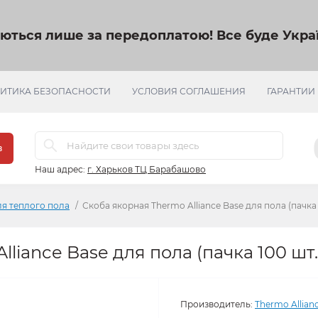
яються лише за передоплатою!
Все буде Украї
ИТИКА БЕЗОПАСНОСТИ
УСЛОВИЯ СОГЛАШЕНИЯ
ГАРАНТИИ
в
Наш адрес:
г. Харьков ТЦ Барабашово
я теплого пола
Скоба якорная Thermo Alliance Base для пола (пачка 
liance Base для пола (пачка 100 шт.
Производитель:
Thermo Allian