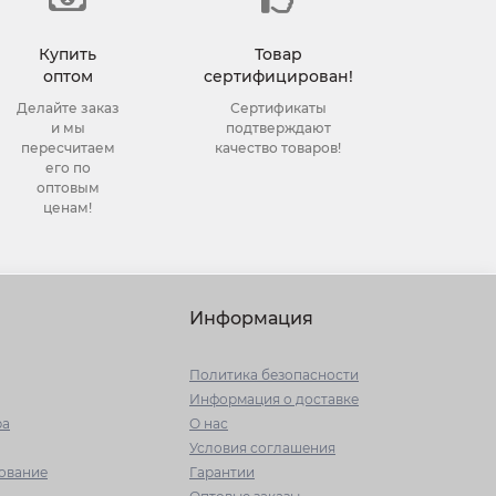
Купить
Товар
оптом
сертифицирован!
Делайте заказ
Сертификаты
и мы
подтверждают
пересчитаем
качество товаров!
его по
оптовым
ценам!
Информация
Политика безопасности
Информация о доставке
ра
О нас
Условия соглашения
ование
Гарантии