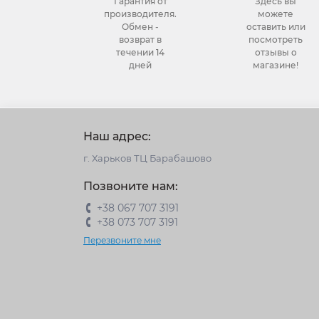
Гарантия от
Здесь вы
производителя.
можете
Обмен -
оставить или
возврат в
посмотреть
течении 14
отзывы о
дней
магазине!
Наш адрес:
г. Харьков ТЦ Барабашово
Позвоните нам:
+38 067 707 3191
+38 073 707 3191
Перезвоните мне