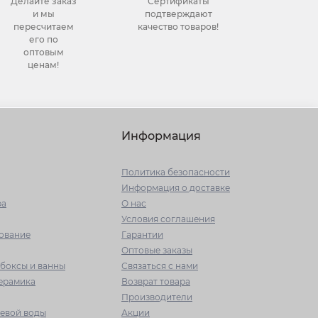
Делайте заказ
Сертификаты
и мы
подтверждают
пересчитаем
качество товаров!
его по
оптовым
ценам!
Информация
Политика безопасности
Информация о доставке
ра
О нас
Условия соглашения
ование
Гарантии
Оптовые заказы
боксы и ванны
Связаться с нами
керамика
Возврат товара
Производители
ьевой воды
Акции