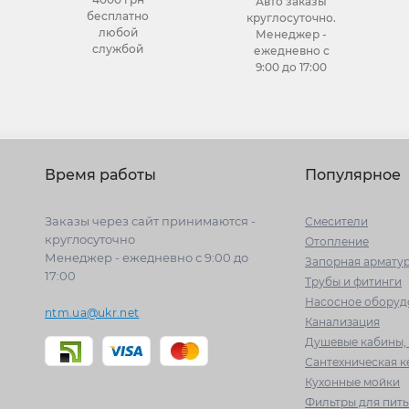
Авто заказы
бесплатно
круглосуточно.
любой
Менеджер -
службой
ежедневно с
9:00 до 17:00
Время работы
Популярное
Заказы через сайт принимаются -
Cмесители
круглосуточно
Отопление
Менеджер - ежедневно с 9:00 до
Запорная армату
17:00
Трубы и фитинги
Насосное оборуд
ntm.ua@ukr.net
Канализация
Душевые кабины, 
Сантехническая 
Кухонные мойки
Фильтры для пит