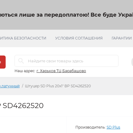
яються лише за передоплатою!
Все буде Украї
ИТИКА БЕЗОПАСНОСТИ
УСЛОВИЯ СОГЛАШЕНИЯ
ГАРАНТИИ
в
Наш адрес:
г. Харьков ТЦ Барабашово
 латунный
Штуцер SD Plus 20х1" ВР SD4262520
Р SD4262520
Производитель:
SD Plus