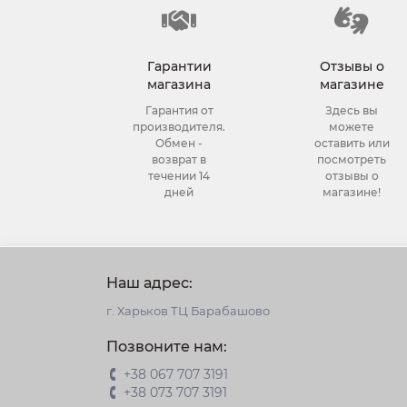
Гарантии
Отзывы о
магазина
магазине
Гарантия от
Здесь вы
производителя.
можете
Обмен -
оставить или
возврат в
посмотреть
течении 14
отзывы о
дней
магазине!
Наш адрес:
г. Харьков ТЦ Барабашово
Позвоните нам:
+38 067 707 3191
+38 073 707 3191