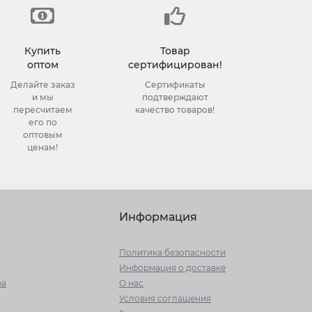
Купить
Товар
оптом
сертифицирован!
Делайте заказ
Сертификаты
и мы
подтверждают
пересчитаем
качество товаров!
его по
оптовым
ценам!
Информация
Политика безопасности
Информация о доставке
ра
О нас
Условия соглашения