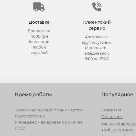
Доставка
Клиентский
сервис
Доставка от
4000 грн
Авто заказы
бесплатно
круглосуточно.
любой
Менеджер -
службой
ежедневно с
9:00 до 17:00
Время работы
Популярное
Заказы через сайт принимаются -
Cмесители
круглосуточно
Отопление
Менеджер - ежедневно с 9:00 до
Запорная армату
17:00
Трубы и фитинги