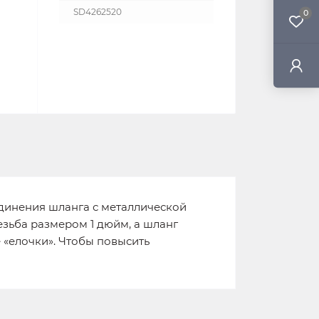
SD4262520
0
единения шланга с металлической
езьба размером 1 дюйм, а шланг
 «елочки». Чтобы повысить