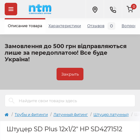
0
0
Описание товара
Характеристики
Отзывов
Вопросы
Замовлення до 500 грн відправляються
лише за передоплатою!
Все буде
Україна!
Закрыть
Трубы и фитинги
Латунный фитинг
Штуцер латунный
Шт
Штуцер SD Plus 12х1/2" НР SD4271512