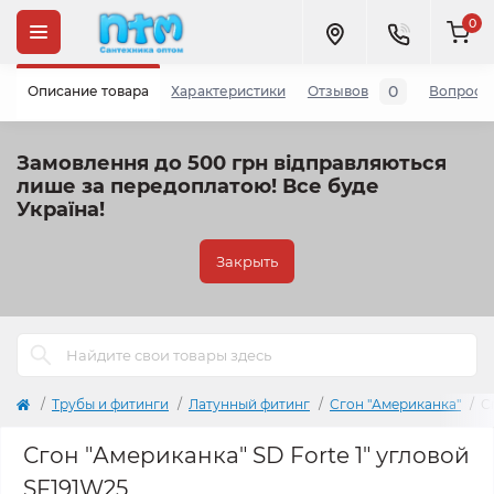
0
0
Описание товара
Характеристики
Отзывов
Вопросы
Замовлення до 500 грн відправляються
лише за передоплатою!
Все буде
Україна!
Закрыть
Трубы и фитинги
Латунный фитинг
Сгон "Американка"
С
Сгон "Американка" SD Forte 1" угловой
SF191W25