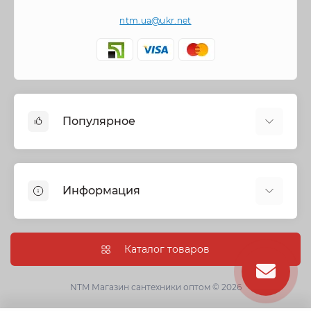
ntm.ua@ukr.net
Популярное
Cмесители
Отопление
Информация
Запорная арматура
Трубы и фитинги
Политика безопасности
Насосное оборудование
Информация о доставке
Каталог товаров
Канализация
О нас
Душевые кабины, боксы и ванны
Условия соглашения
NTM Магазин сантехники оптом © 2026
Сантехническая керамика
Гарантии