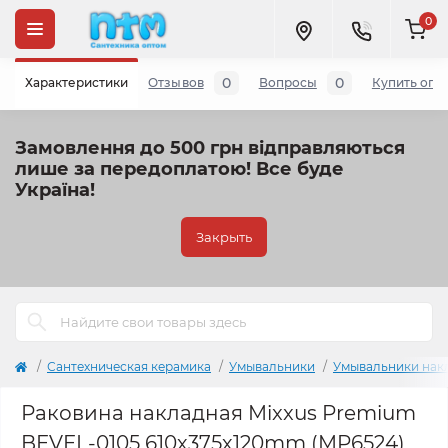
0
0
0
Характеристики
Отзывов
Вопросы
Купить опт
Замовлення до 500 грн відправляються
лише за передоплатою!
Все буде
Україна!
Закрыть
Сантехническая керамика
Умывальники
Умывальники нак
Раковина накладная Mixxus Premium
BEVEL-0105 610х375х120mm (MP6524)