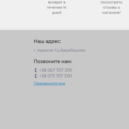
возврат в
посмотреть
течении 14
отзывы о
дней
магазине!
Наш адрес:
г. Харьков ТЦ Барабашово
Позвоните нам:
+38 067 707 3191
+38 073 707 3191
Перезвоните мне