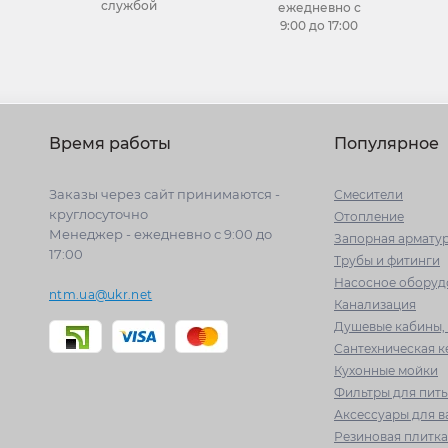
службой
ежедневно с
9:00 до 17:00
Время работы
Популярное
Заказы через сайт принимаются -
Cмесители
круглосуточно
Отопление
Менеджер - ежедневно с 9:00 до
Запорная армату
17:00
Трубы и фитинги
Насосное оборуд
ntm.ua@ukr.net
Канализация
Душевые кабины, 
Сантехническая 
Кухонные мойки
Фильтры для пит
Аксессуары для 
Резиновая плитка