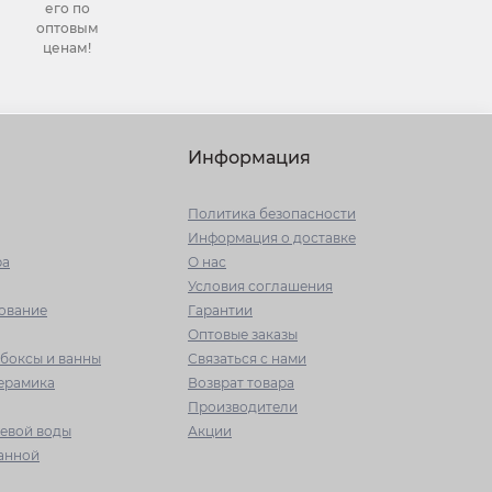
его по
оптовым
ценам!
Информация
Политика безопасности
Информация о доставке
ра
О нас
Условия соглашения
ование
Гарантии
Оптовые заказы
боксы и ванны
Связаться с нами
керамика
Возврат товара
Производители
ьевой воды
Акции
ванной