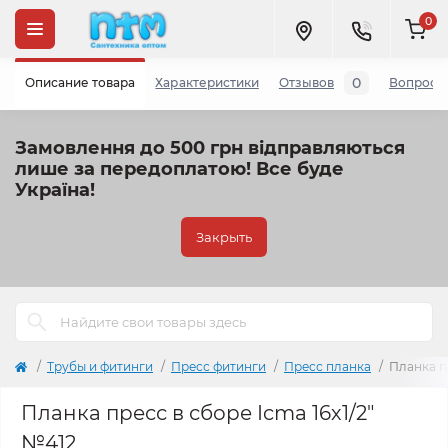
0
0
Описание товара
Характеристики
Отзывов
Вопросы
Замовлення до 500 грн відправляються
лише за передоплатою!
Все буде
Україна!
Закрыть
Трубы и фитинги
Пресс фитинги
Пресс планка
Планка пр
Планка пресс в сборе Icma 16х1/2"
№412