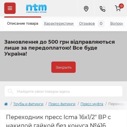
0
0
Описание товара
Характеристики
Отзывов
Вопросы
Замовлення до 500 грн відправляються
лише за передоплатою!
Все буде
Україна!
Закрыть
Трубы и фитинги
Пресс фитинги
Пресс муфта
Переходни
Переходник пресс Icma 16х1/2" ВР с
накидой гайкой без конуса №416