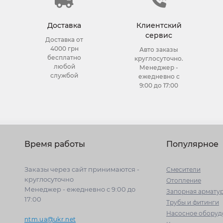
Доставка
Клиентский
сервис
Доставка от
4000 грн
Авто заказы
бесплатно
круглосуточно.
любой
Менеджер -
службой
ежедневно с
9:00 до 17:00
Время работы
Популярное
Заказы через сайт принимаются -
Cмесители
круглосуточно
Отопление
Менеджер - ежедневно с 9:00 до
Запорная армату
17:00
Трубы и фитинги
Насосное оборуд
ntm.ua@ukr.net