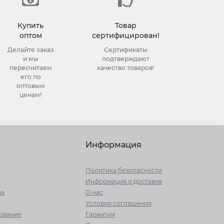
Купить
Товар
оптом
сертифицирован!
Делайте заказ
Сертификаты
и мы
подтверждают
пересчитаем
качество товаров!
его по
оптовым
ценам!
Информация
Политика безопасности
Информация о доставке
ра
О нас
Условия соглашения
ование
Гарантии