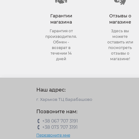
Гарантии
Отзывы о
магазина
магазине
Гарантия от
Здесь вы
производителя.
можете
Обмен -
оставить или
возврат в
посмотреть
течении 14
отзывы о
дней
магазине!
Наш адрес:
г. Харьков ТЦ Барабашово
Позвоните нам:
+38 067 707 3191
+38 073 707 3191
Перезвоните мне