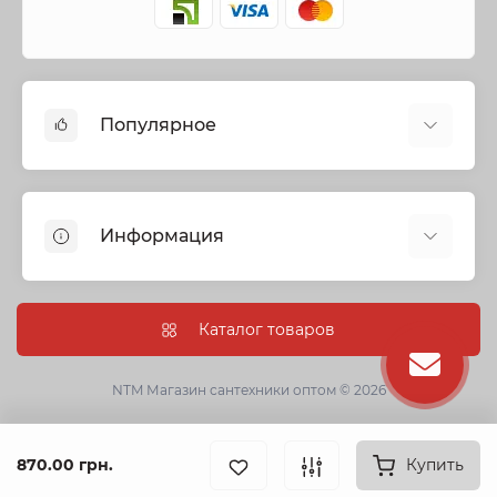
Популярное
Cмесители
Отопление
Информация
Запорная арматура
Трубы и фитинги
Политика безопасности
Насосное оборудование
Информация о доставке
Каталог товаров
Канализация
О нас
Душевые кабины, боксы и ванны
Условия соглашения
NTM Магазин сантехники оптом © 2026
Сантехническая керамика
Гарантии
Кухонные мойки
Оптовые заказы
870.00 грн.
Фильтры для питьевой воды
Купить
Связаться с нами
Аксессуары для ванной