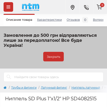
0
0
Описание товара
Характеристики
Отзывов
Вопросы
Замовлення до 500 грн відправляються
лише за передоплатою!
Все буде
Україна!
Закрыть
Трубы и фитинги
Латунный фитинг
Ниппель латунный
Н
Ниппель SD Plus 1"х1/2" НР SD4082515