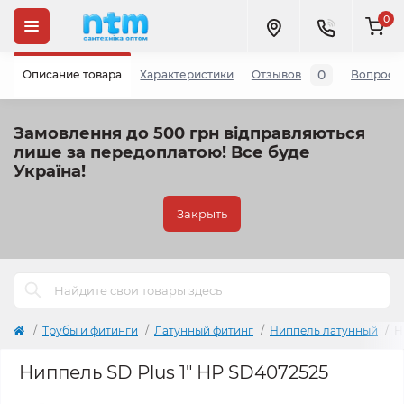
0
0
Описание товара
Характеристики
Отзывов
Вопросы
Замовлення до 500 грн відправляються
лише за передоплатою!
Все буде
Україна!
Закрыть
Трубы и фитинги
Латунный фитинг
Ниппель латунный
Н
Ниппель SD Plus 1" НР SD4072525