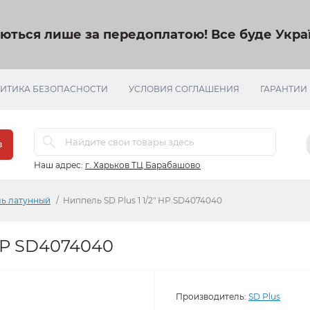
яються лише за передоплатою!
Все буде Украї
ИТИКА БЕЗОПАСНОСТИ
УСЛОВИЯ СОГЛАШЕНИЯ
ГАРАНТИИ
в
Наш адрес:
г. Харьков ТЦ Барабашово
ь латунный
Ниппель SD Plus 1 1/2" НР SD4074040
 НР SD4074040
Производитель:
SD Plus