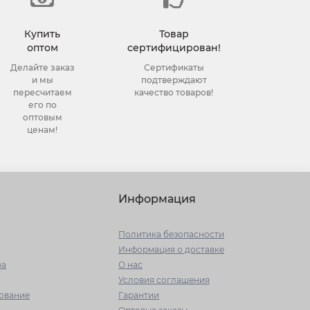
Купить
Товар
оптом
сертифицирован!
Делайте заказ
Сертификаты
и мы
подтверждают
пересчитаем
качество товаров!
его по
оптовым
ценам!
Информация
Политика безопасности
Информация о доставке
ра
О нас
Условия соглашения
ование
Гарантии