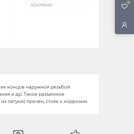
0
SD4074040
боих концов наружной резьбой
ания и др. Такое разъемное
з латуни) прочен, стоек к коррозии.