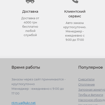
Доставка
Клиентский
сервис
Доставка от
4000 грн
Авто заказы
бесплатно
круглосуточно.
любой
Менеджер -
службой
ежедневно с
9:00 до 17:00
Время работы
Популярное
Заказы через сайт принимаются -
Cмесители
круглосуточно
Отопление
Менеджер - ежедневно с 9:00 до
Запорная армату
17:00
Трубы и фитинги
Насосное оборуд
ntm.ua@ukr.net