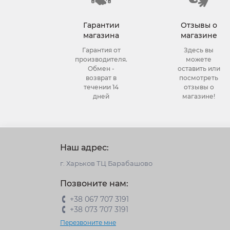
Гарантии
Отзывы о
магазина
магазине
Гарантия от
Здесь вы
производителя.
можете
Обмен -
оставить или
возврат в
посмотреть
течении 14
отзывы о
дней
магазине!
Наш адрес:
г. Харьков ТЦ Барабашово
Позвоните нам:
+38 067 707 3191
+38 073 707 3191
Перезвоните мне