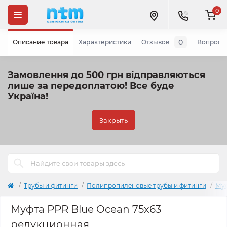
0
0
Описание товара
Характеристики
Отзывов
Вопросы
Замовлення до 500 грн відправляються
лише за передоплатою!
Все буде
Україна!
Закрыть
Трубы и фитинги
Полипропиленовые трубы и фитинги
Му
Муфта PPR Blue Ocean 75х63
редукционная