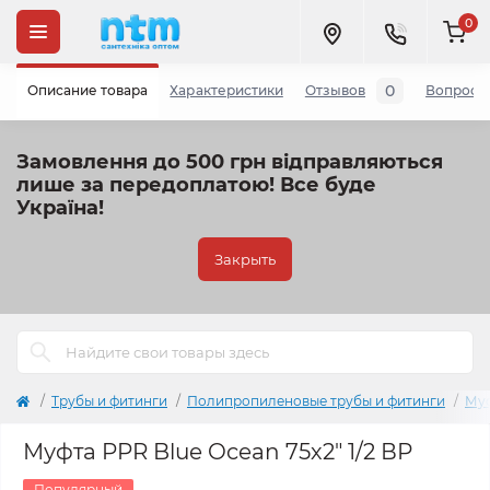
0
0
Описание товара
Характеристики
Отзывов
Вопросы
Замовлення до 500 грн відправляються
лише за передоплатою!
Все буде
Україна!
Закрыть
Трубы и фитинги
Полипропиленовые трубы и фитинги
Му
Муфта PPR Blue Ocean 75х2" 1/2 ВР
Популярный