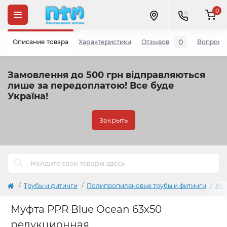
0
0
Описание товара
Характеристики
Отзывов
Вопросы
Замовлення до 500 грн відправляються
лише за передоплатою!
Все буде
Україна!
Закрыть
Трубы и фитинги
Полипропиленовые трубы и фитинги
Му
Муфта PPR Blue Ocean 63х50
редукционная