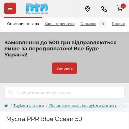
0
0
Описание товара
Характеристики
Отзывов
Вопросы
Замовлення до 500 грн відправляються
лише за передоплатою!
Все буде
Україна!
Закрыть
Трубы и фитинги
Полипропиленовые трубы и фитинги
Му
Муфта PPR Blue Ocean 50