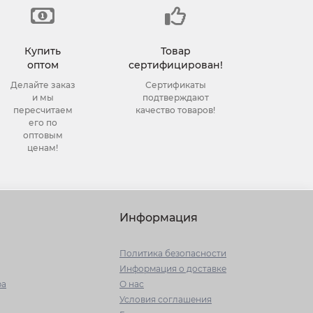
Купить
Товар
оптом
сертифицирован!
Делайте заказ
Сертификаты
и мы
подтверждают
пересчитаем
качество товаров!
его по
оптовым
ценам!
Информация
Политика безопасности
Информация о доставке
ра
О нас
Условия соглашения