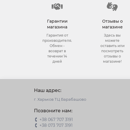
Гарантии
Отзывы о
магазина
магазине
Гарантия от
Здесь вы
производителя.
можете
Обмен -
оставить или
возврат в
посмотреть
течении 14
отзывы о
дней
магазине!
Наш адрес:
г. Харьков ТЦ Барабашово
Позвоните нам:
+38 067 707 3191
+38 073 707 3191