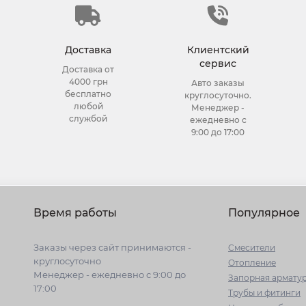
Доставка
Клиентский
сервис
Доставка от
4000 грн
Авто заказы
бесплатно
круглосуточно.
любой
Менеджер -
службой
ежедневно с
9:00 до 17:00
Время работы
Популярное
Заказы через сайт принимаются -
Cмесители
круглосуточно
Отопление
Менеджер - ежедневно с 9:00 до
Запорная армату
17:00
Трубы и фитинги