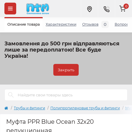
0
0
Описание товара
Характеристики
Отзывов
Вопросы
Замовлення до 500 грн відправляються
лише за передоплатою!
Все буде
Україна!
Закрыть
Трубы и фитинги
Полипропиленовые трубы и фитинги
Му
Муфта PPR Blue Ocean 32х20
редукционная