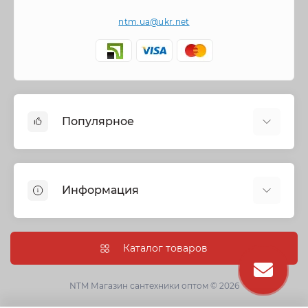
ntm.ua@ukr.net
Популярное
Cмесители
Отопление
Информация
Запорная арматура
Трубы и фитинги
Политика безопасности
Насосное оборудование
Информация о доставке
Каталог товаров
Канализация
О нас
Душевые кабины, боксы и ванны
Условия соглашения
NTM Магазин сантехники оптом © 2026
Сантехническая керамика
Гарантии