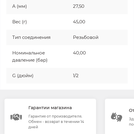
A (мм)
27,50
Вес (г)
45,00
Тип соединения
Резьбовой
Номинальное
40,00
давление (бар)
G (дюйм)
1/2
Гарантии магазина
О
Гарантия от производителя.
Зд
Обмен - возврат в течении 14
по
дней