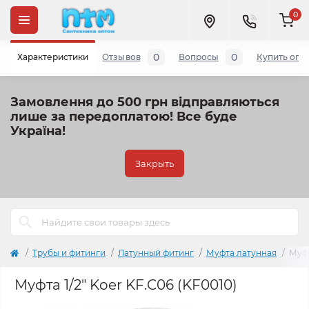
0
0
0
Характеристики
Отзывов
Вопросы
Купить опт
Замовлення до 500 грн відправляються
лише за передоплатою!
Все буде
Україна!
Закрыть
Трубы и фитинги
Латунный фитинг
Муфта латунная
Муфт
Муфта 1/2" Koer KF.C06 (KF0010)