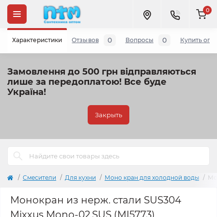
0
0
0
Характеристики
Отзывов
Вопросы
Купить опт
Замовлення до 500 грн відправляються
лише за передоплатою!
Все буде
Україна!
Закрыть
Cмесители
Для кухни
Моно кран для холодной воды
Мо
Монокран из нерж. стали SUS304
Mixxus Mono-02.SUS (MI5773)