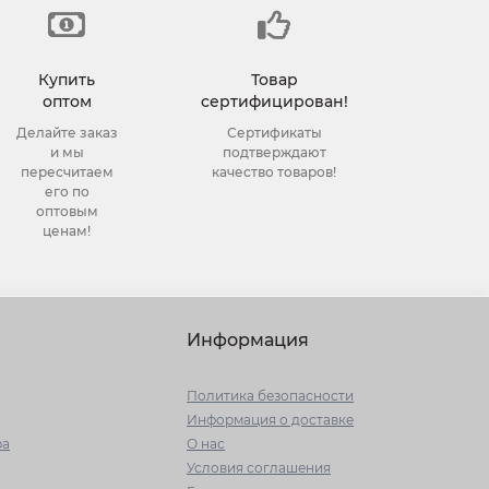
Купить
Товар
оптом
сертифицирован!
Делайте заказ
Сертификаты
и мы
подтверждают
пересчитаем
качество товаров!
его по
оптовым
ценам!
Информация
Политика безопасности
Информация о доставке
ра
О нас
Условия соглашения