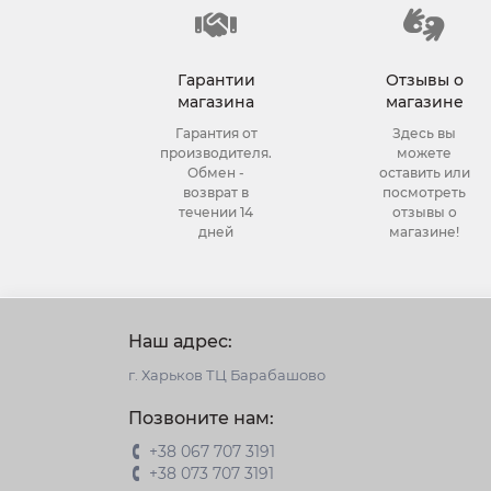
Гарантии
Отзывы о
магазина
магазине
Гарантия от
Здесь вы
производителя.
можете
Обмен -
оставить или
возврат в
посмотреть
течении 14
отзывы о
дней
магазине!
Наш адрес:
г. Харьков ТЦ Барабашово
Позвоните нам:
+38 067 707 3191
+38 073 707 3191