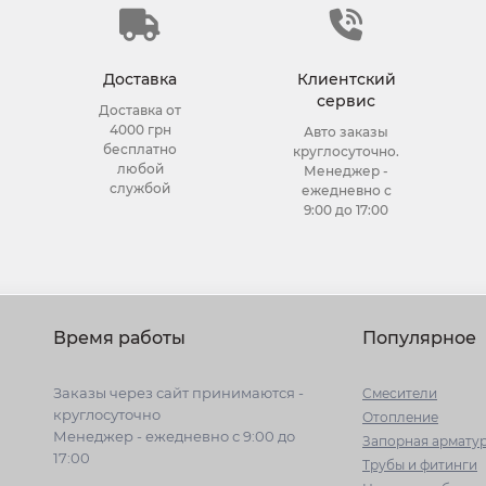
Доставка
Клиентский
сервис
Доставка от
4000 грн
Авто заказы
бесплатно
круглосуточно.
любой
Менеджер -
службой
ежедневно с
9:00 до 17:00
Время работы
Популярное
Заказы через сайт принимаются -
Cмесители
круглосуточно
Отопление
Менеджер - ежедневно с 9:00 до
Запорная армату
17:00
Трубы и фитинги