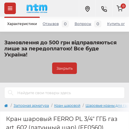
0
0
0
Характеристики
Отзывов
Вопросы
Купить опт
Замовлення до 500 грн відправляються
лише за передоплатою!
Все буде
Україна!
Закрыть
Запорная арматура
Кран шаровой
Шаровые краны для газ
Кран шаровый FERRO PL 3/4" ГГБ газ
art. 602 (латунный шар) (FE0560)