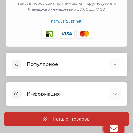
Заказы через сайт принимаются - круглосуточно
Менеджер - ежедневно с 9:00 до 17:00
ntm.ua@ukr.net
Популярное
Cмесители
Отопление
Информация
Запорная арматура
Трубы и фитинги
Политика безопасности
Насосное оборудование
Информация о доставке
Каталог товаров
Канализация
О нас
Душевые кабины, боксы и ванны