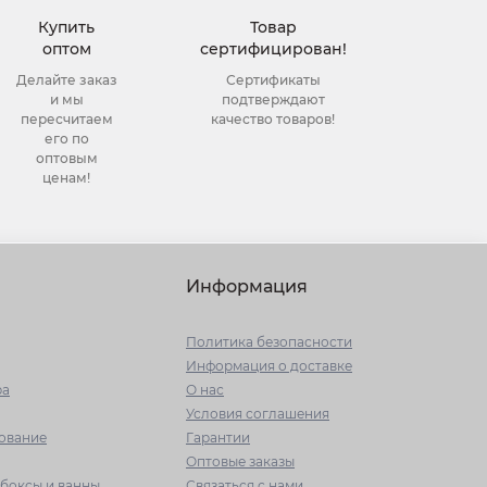
Купить
Товар
оптом
сертифицирован!
Делайте заказ
Сертификаты
и мы
подтверждают
пересчитаем
качество товаров!
его по
оптовым
ценам!
Информация
Политика безопасности
Информация о доставке
ра
О нас
Условия соглашения
ование
Гарантии
Оптовые заказы
боксы и ванны
Связаться с нами