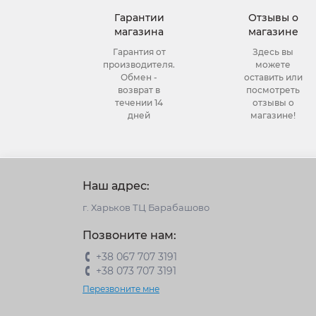
Гарантии
Отзывы о
магазина
магазине
Гарантия от
Здесь вы
производителя.
можете
Обмен -
оставить или
возврат в
посмотреть
течении 14
отзывы о
дней
магазине!
Наш адрес:
г. Харьков ТЦ Барабашово
Позвоните нам:
+38 067 707 3191
+38 073 707 3191
Перезвоните мне