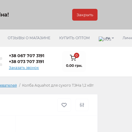
на!
Закрыть
ОТЗЫВЫ О МАГАЗИНЕ
КУПИТЬ ОПТОМ
ru
Личн
+38 067 707 3191
0
+38 073 707 3191
0.00 грн.
Заказать звонок
ревателей
Колба Aquahot для сухого ТЭНа 1,2 кВт