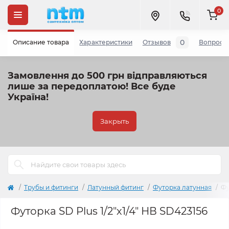
0
0
Описание товара
Характеристики
Отзывов
Вопросы
Замовлення до 500 грн відправляються
лише за передоплатою!
Все буде
Україна!
Закрыть
Трубы и фитинги
Латунный фитинг
Футорка латунная
Фу
Футорка SD Plus 1/2"х1/4" НВ SD423156