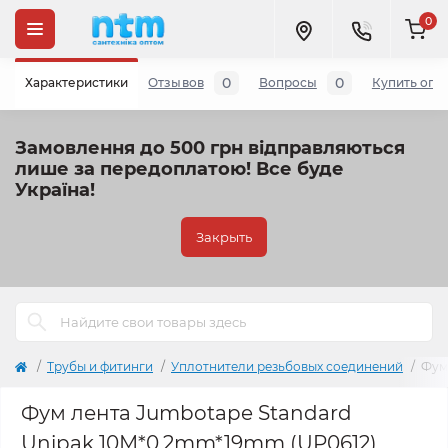
0
0
0
Характеристики
Отзывов
Вопросы
Купить опт
Замовлення до 500 грн відправляються
лише за передоплатою!
Все буде
Україна!
Закрыть
Трубы и фитинги
Уплотнители резьбовых соединений
Фум
Фум лента Jumbotape Standard
Unipak 10М*0,2mm*19mm (UP0612)