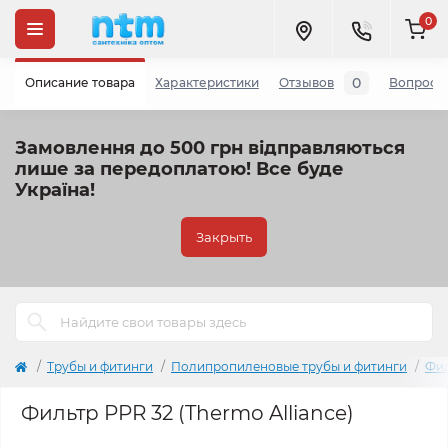
0
0
Описание товара
Характеристики
Отзывов
Вопросы
Замовлення до 500 грн відправляються
лише за передоплатою!
Все буде
Україна!
Закрыть
Трубы и фитинги
Полипропиленовые трубы и фитинги
Фил
Фильтр PPR 32 (Thermo Alliance)