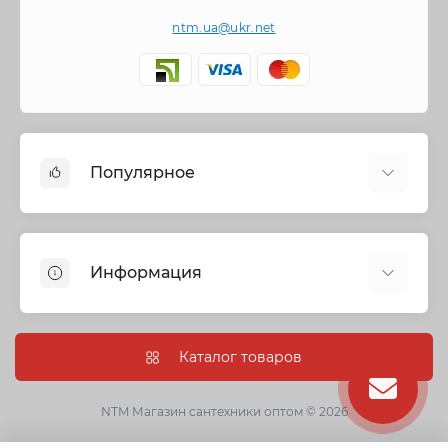
ntm.ua@ukr.net
Популярное
Cмесители
Отопление
Информация
Запорная арматура
Трубы и фитинги
Политика безопасности
Насосное оборудование
Информация о доставке
Каталог товаров
Канализация
О нас
Душевые кабины, боксы и ванны
Условия соглашения
NTM Магазин сантехники оптом © 2026
Сантехническая керамика
Гарантии