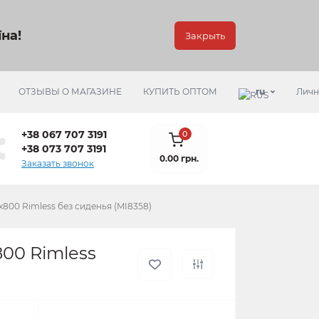
на!
Закрыть
ОТЗЫВЫ О МАГАЗИНЕ
КУПИТЬ ОПТОМ
ru
Личн
+38 067 707 3191
0
+38 073 707 3191
0.00 грн.
Заказать звонок
х800 Rimless без сиденья (MI8358)
800 Rimless