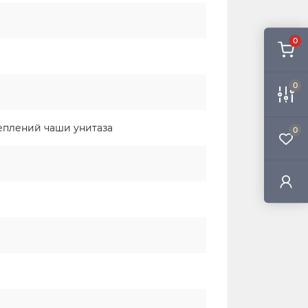
0
0
реплений чаши унитаза
0