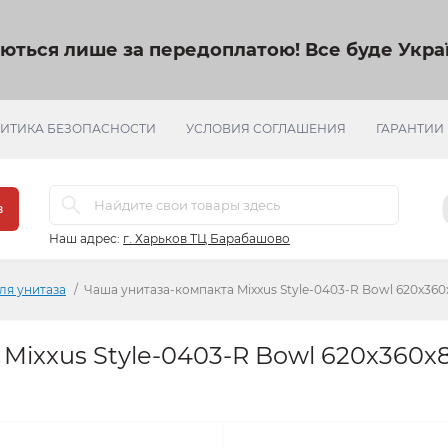
яються лише за передоплатою!
Все буде Украї
ИТИКА БЕЗОПАСНОСТИ
УСЛОВИЯ СОГЛАШЕНИЯ
ГАРАНТИИ
в
Наш адрес:
г. Харьков ТЦ Барабашово
ля унитаза
Чаша унитаза-компакта Mixxus Style-0403-R Bowl 620х360
Mixxus Style-0403-R Bowl 620х360х