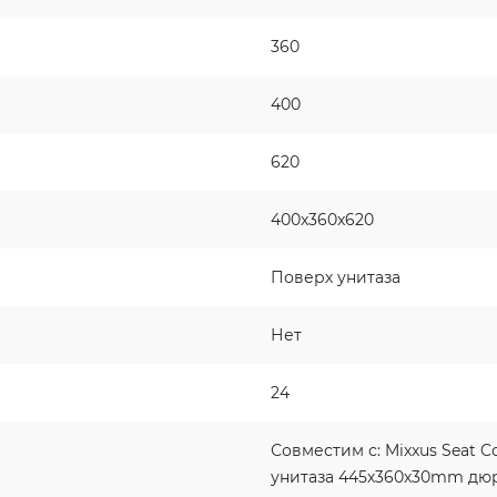
360
400
620
400x360x620
Поверх унитаза
Нет
24
Совместим с: Mixxus Seat C
унитаза 445х360х30mm дю